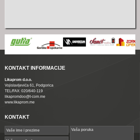
KONTAKT INFORMACIJE
Likaprom d.o.o.
Vojislavljevića 61, Podgorica
TEL/FAX: 020/640-119
likapromdoo@t-com.me
www.likaprom.me
KONTAKT