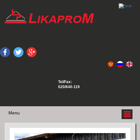
Tel/Fax:
020/640-119
Menu
O NAMA