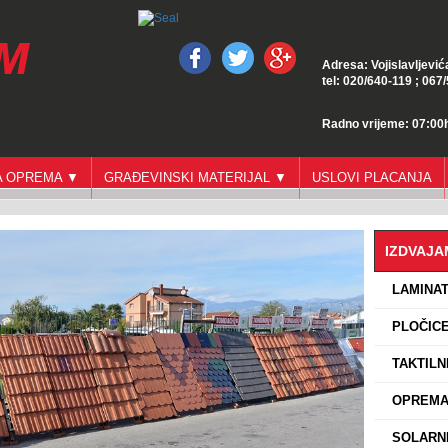
Adresa: Vojislavljević
tel: 020/640-119 ; 067
Radno vrijeme: 07:00h
GA OPREMA ▼
GRAĐEVINSKI MATERIJAL ▼
USLOVI PLACANJA
IZDVAJ
›
LAMINA
›
PLOČICE
›
TAKTILN
›
OPREMA 
›
SOLARNI