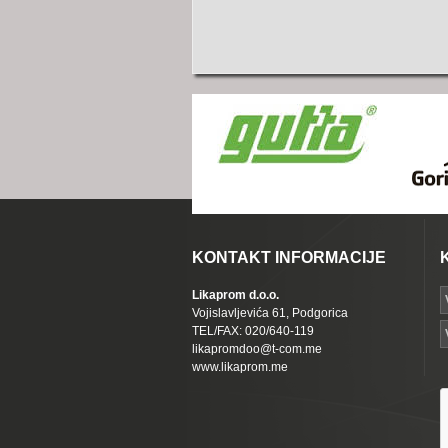
KONTAKT INFORMACIJE
Likaprom d.o.o.
Vojislavljevića 61, Podgorica
TEL/FAX: 020/640-119
likapromdoo@t-com.me
www.likaprom.me