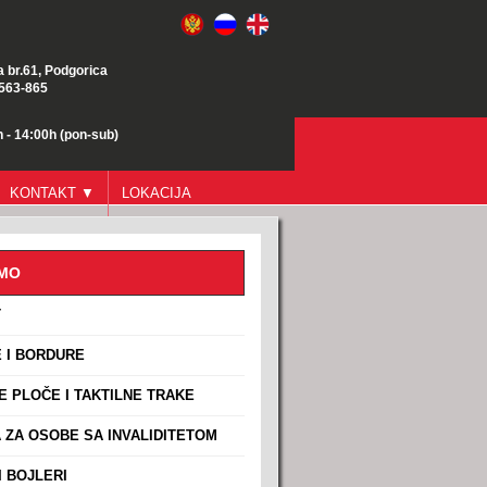
a br.61, Podgorica
/563-865
 - 14:00h (pon-sub)
KONTAKT ▼
LOKACIJA
AMO
T
 I BORDURE
E PLOČE I TAKTILNE TRAKE
ZA OSOBE SA INVALIDITETOM
 BOJLERI