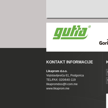
KONTAKT INFORMACIJE
Likaprom d.o.o.
Vojislavljevića 61, Podgorica
TEL/FAX: 020/640-119
likapromdoo@t-com.me
www.likaprom.me