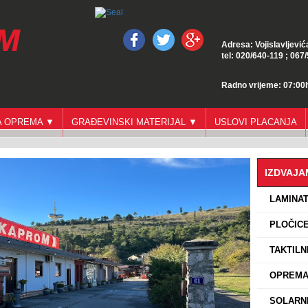
Adresa: Vojislavljević
tel: 020/640-119 ; 067
Radno vrijeme: 07:00h
GA OPREMA ▼
GRAĐEVINSKI MATERIJAL ▼
USLOVI PLACANJA
IZDVAJ
›
LAMINA
›
PLOČICE
›
TAKTILN
›
OPREMA 
›
SOLARNI