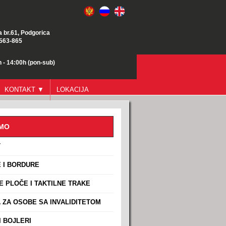
a br.61, Podgorica
/563-865
 - 14:00h (pon-sub)
KONTAKT ▼
LOKACIJA
AMO
T
 I BORDURE
E PLOČE I TAKTILNE TRAKE
ZA OSOBE SA INVALIDITETOM
 BOJLERI