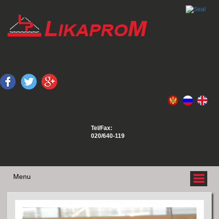
Tel/Fax:
020/640-119
Menu
O NAMA