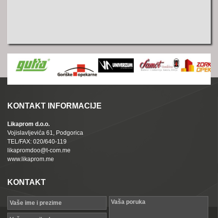
KONTAKT INFORMACIJE
Likaprom d.o.o.
Vojislavljevića 61, Podgorica
TEL/FAX: 020/640-119
likapromdoo@t-com.me
www.likaprom.me
KONTAKT