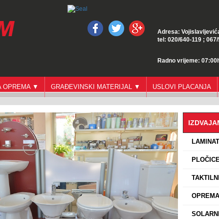
Adresa: Vojislavljević
tel: 020/640-119 ; 067
Radno vrijeme: 07:00h
GA OPREMA ▼
GRAĐEVINSKI MATERIJAL ▼
USLOVI PLACANJA
IZDVAJ
›
LAMINA
›
PLOČICE
›
TAKTILN
›
OPREMA 
›
SOLARNI