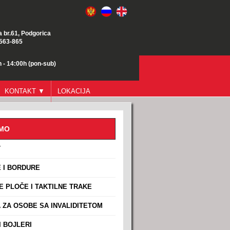
a br.61, Podgorica
/563-865
 - 14:00h (pon-sub)
KONTAKT ▼
LOKACIJA
AMO
T
 I BORDURE
E PLOČE I TAKTILNE TRAKE
ZA OSOBE SA INVALIDITETOM
 BOJLERI