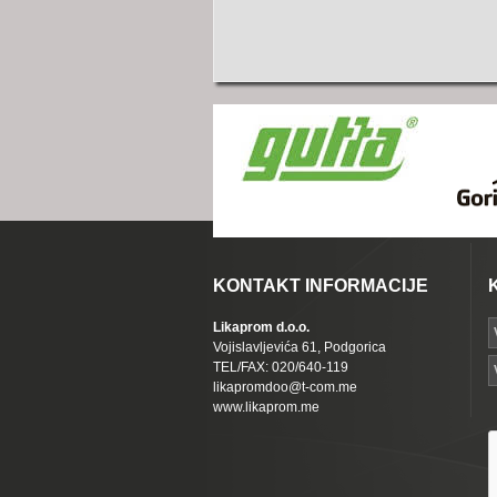
KONTAKT INFORMACIJE
Likaprom d.o.o.
Vojislavljevića 61, Podgorica
TEL/FAX: 020/640-119
likapromdoo@t-com.me
www.likaprom.me