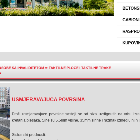
›
BETONSK
›
GABIONI
›
RASPROD
›
KUPOVIN
OSOBE SA INVALIDITETOM
➨
TAKTILNE PLOCE I TAKTILNE TRAKE
A
USMJERAVAJUCA POVRSINA
Profil usmjeravajuce povrsine sastoji se od niza uzdignutih na vrhu izr
kretanja pjesaka. Sine su 5.5mm visine, 35mm sirine i razmak izmedju njih
Sistemski prednosti: