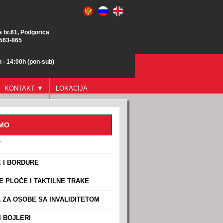
a br.61, Podgorica
/563-865
 - 14:00h (pon-sub)
KONTAKT ▼
LOKACIJA
AMO
T
 I BORDURE
E PLOČE I TAKTILNE TRAKE
ZA OSOBE SA INVALIDITETOM
 BOJLERI