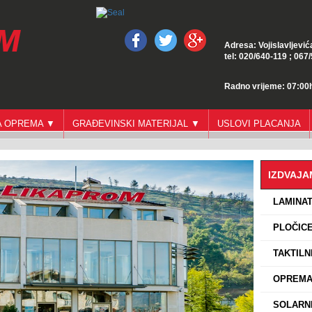
Adresa: Vojislavljević
tel: 020/640-119 ; 067
Radno vrijeme: 07:00h
GA OPREMA ▼
GRAĐEVINSKI MATERIJAL ▼
USLOVI PLACANJA
IZDVAJ
›
LAMINA
›
PLOČICE
›
TAKTILN
›
OPREMA 
›
SOLARNI