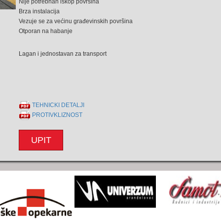
Nije potrebnan iskop povrsina
Brza instalacija
Vezuje se za većinu građevinskih površina
Otporan na habanje
Lagan i jednostavan za transport
TEHNICKI DETALJI
PROTIVKLIZNOST
UPIT