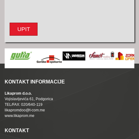
UPIT
KONTAKT INFORMACIJE
Likaprom d.o.o.
Vojislavljevića 61, Podgorica
TEL/FAX: 020/640-119
likapromdoo@t-com.me
www.likaprom.me
KONTAKT