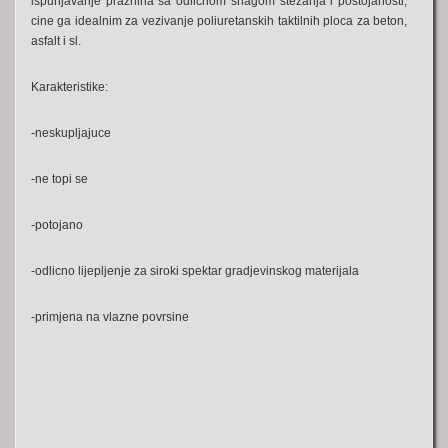
ispunjavanje praznina sa odlicnom snagom stezanja i postojanosti,
cine ga idealnim za vezivanje poliuretanskih taktilnih ploca za beton,
asfalt i sl.
Karakteristike:
-neskupljajuce
-ne topi se
-potojano
-odlicno lijepljenje za siroki spektar gradjevinskog materijala
-primjena na vlazne povrsine