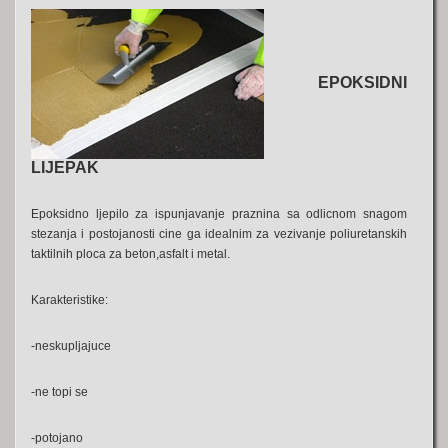
EPOKSIDNI
LIJEPAK
Epoksidno ljepilo za ispunjavanje praznina sa odlicnom snagom
stezanja i postojanosti cine ga idealnim za vezivanje poliuretanskih
taktilnih ploca za beton,asfalt i metal.
Karakteristike:
-neskupljajuce
-ne topi se
-potojano