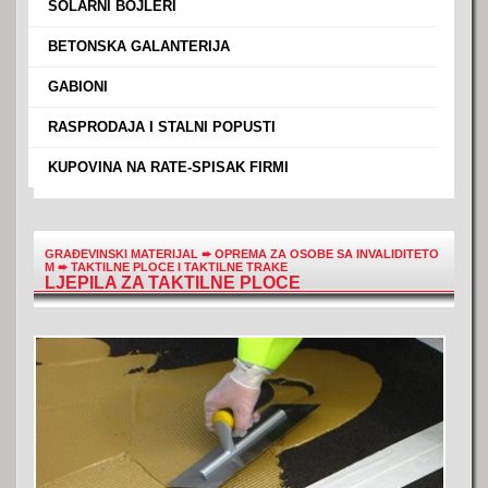
›
SOLARNI BOJLERI
›
BETONSKA GALANTERIJA
›
GABIONI
›
RASPRODAJA I STALNI POPUSTI
›
KUPOVINA NA RATE-SPISAK FIRMI
GRAĐEVINSKI MATERIJAL
➨
OPREMA ZA OSOBE SA INVALIDITETO
M
➨
TAKTILNE PLOCE I TAKTILNE TRAKE
LJEPILA ZA TAKTILNE PLOCE