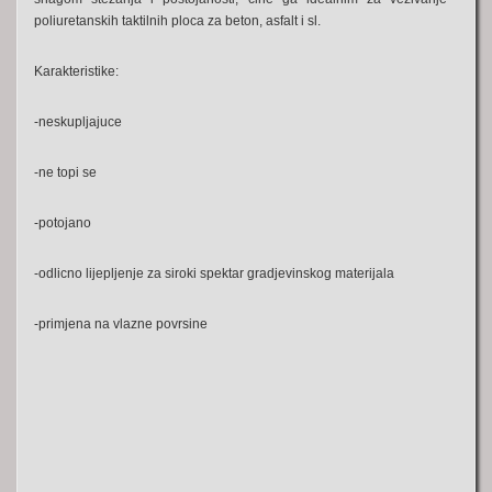
poliuretanskih taktilnih ploca za beton, asfalt i sl.
Karakteristike:
-neskupljajuce
-ne topi se
-potojano
-odlicno lijepljenje za siroki spektar gradjevinskog materijala
-primjena na vlazne povrsine