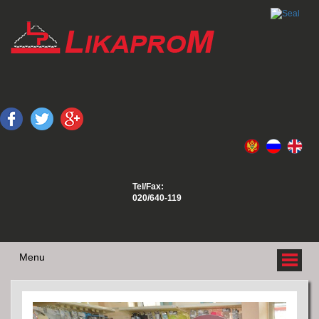
Tel/Fax:
020/640-119
Menu
O NAMA