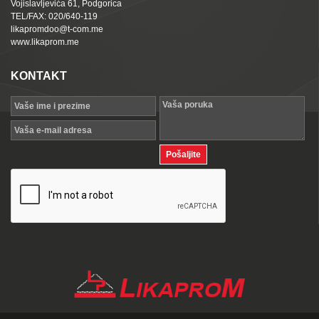
Vojislavljevića 61, Podgorica
TEL/FAX: 020/640-119
likapromdoo@t-com.me
www.likaprom.me
KONTAKT