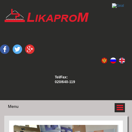
Tel/Fax:
020/640-119
Menu
O NAMA