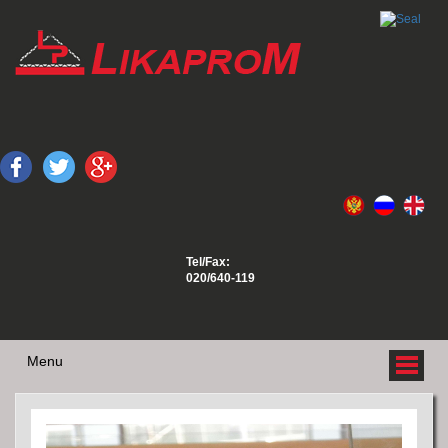
Tel/Fax:
020/640-119
Menu
O NAMA