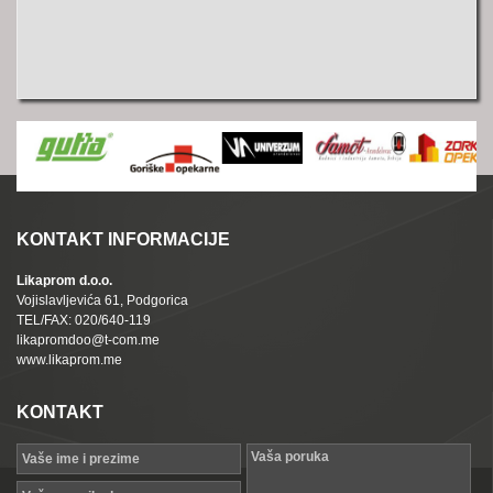
KONTAKT INFORMACIJE
Likaprom d.o.o.
Vojislavljevića 61, Podgorica
TEL/FAX: 020/640-119
likapromdoo@t-com.me
www.likaprom.me
KONTAKT