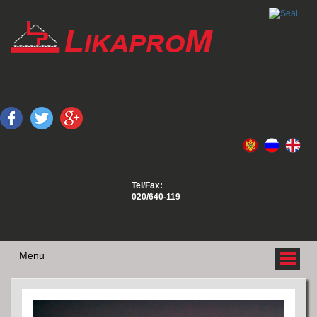
Tel/Fax:
020/640-119
Menu
O NAMA