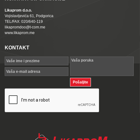
Likaprom d.o.o.
Vojislavljevića 61, Podgorica
TEL/FAX: 020/640-119
likapromdoo@t-com.me
www.likaprom.me
KONTAKT