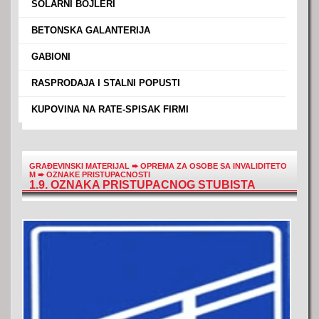
›
SOLARNI BOJLERI
›
BETONSKA GALANTERIJA
›
GABIONI
›
RASPRODAJA I STALNI POPUSTI
›
KUPOVINA NA RATE-SPISAK FIRMI
GRAĐEVINSKI MATERIJAL
➨
OPREMA ZA OSOBE SA INVALIDITETO
M
➨
OZNAKE PRISTUPACNOSTI
1.9. OZNAKA PRISTUPACNOG STUBISTA