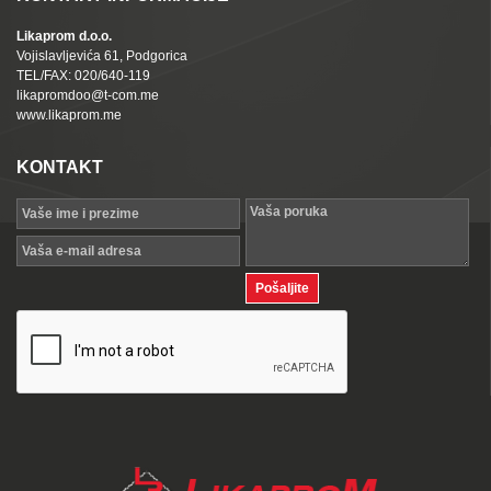
Likaprom d.o.o.
Vojislavljevića 61, Podgorica
TEL/FAX: 020/640-119
likapromdoo@t-com.me
www.likaprom.me
KONTAKT