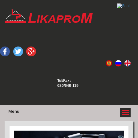
Tel/Fax:
020/640-119
Menu
O NAMA