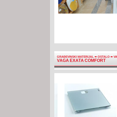
GRAĐEVINSKI MATERIJAL
➨
OSTALO
➨
V
VAGA EXATA COMFORT