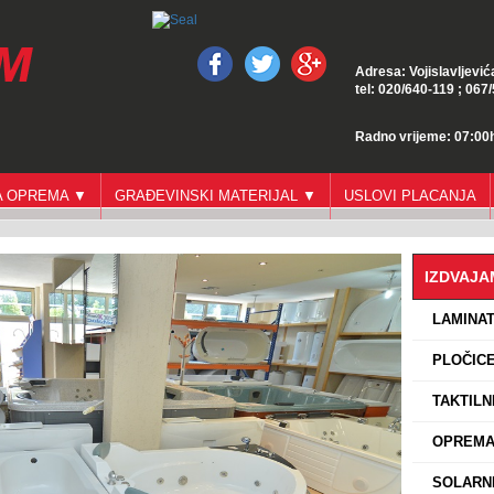
Adresa: Vojislavljević
tel: 020/640-119 ; 067
Radno vrijeme: 07:00h
GA OPREMA ▼
GRAĐEVINSKI MATERIJAL ▼
USLOVI PLACANJA
IZDVAJ
›
LAMINA
›
PLOČICE
›
TAKTILN
›
OPREMA 
›
SOLARNI