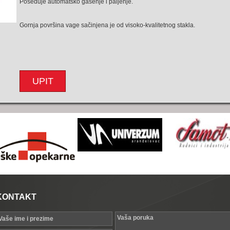
Poseduje automatsko gašenje i paljenje.
Gornja površina vage sačinjena je od visoko-kvalitetnog stakla.
UPIT
KONTAKT