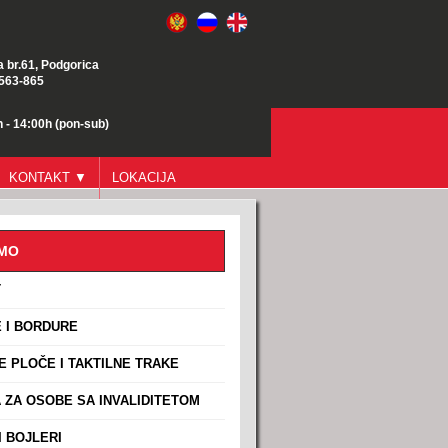
a br.61, Podgorica
/563-865
 - 14:00h (pon-sub)
KONTAKT ▼
LOKACIJA
AMO
T
 I BORDURE
E PLOČE I TAKTILNE TRAKE
ZA OSOBE SA INVALIDITETOM
 BOJLERI