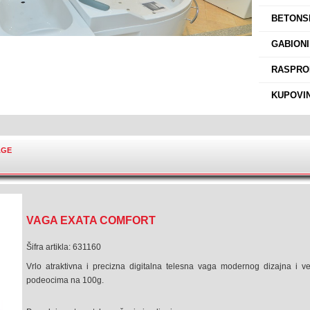
›
BETONSK
›
GABIONI
›
RASPROD
›
KUPOVIN
AGE
VAGA EXATA COMFORT
Šifra artikla: 631160
Vrlo atraktivna i precizna digitalna telesna vaga modernog dizajna i v
podeocima na 100g.