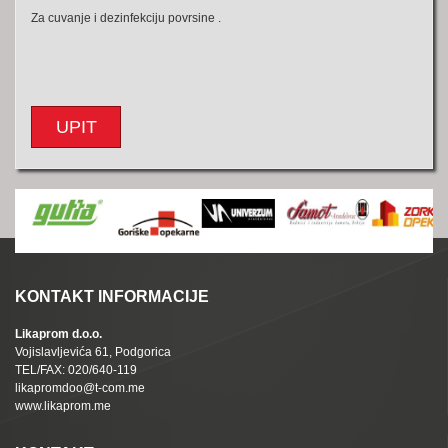
Za cuvanje i dezinfekciju povrsine .
UPIT
KONTAKT INFORMACIJE
Likaprom d.o.o.
Vojislavljevića 61, Podgorica
TEL/FAX: 020/640-119
likapromdoo@t-com.me
www.likaprom.me