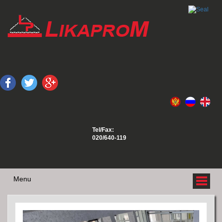
Tel/Fax:
020/640-119
Menu
O NAMA