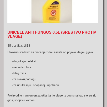
UNICELL ANTI FUNGUS 0.5L (SRESTVO PROTIV
VLAGE)
Šifra artikla: 1813
Efikasno sredstvo za ciscenje zida i zastita od pojave vlage i gljiva.
- dugotrajan efekat
- ne sadrzi hlor
- blag miris
- za svaku podlogu
- za unutrasnju i spoljasnju upotrebu
Proizvod je namjenjen za uklanjanje vlage iz povrsina kao sto su zid,
gips, spojevi i kamen.