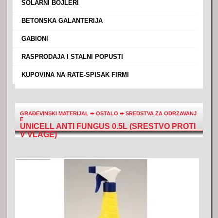
›
SOLARNI BOJLERI
›
BETONSKA GALANTERIJA
›
GABIONI
›
RASPRODAJA I STALNI POPUSTI
›
KUPOVINA NA RATE-SPISAK FIRMI
GRAĐEVINSKI MATERIJAL
➨
OSTALO
➨
SREDSTVA ZA ODRZAVANJ
E
UNICELL ANTI FUNGUS 0.5L (SRESTVO PROTI
V VLAGE)