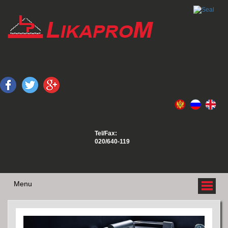
Tel/Fax:
020/640-119
Menu
O NAMA