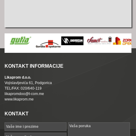
KONTAKT INFORMACIJE
Likaprom d.o.o.
Vojislavljevića 61, Podgorica
TEL/FAX: 020/640-119
likapromdoo@t-com.me
www.likaprom.me
KONTAKT