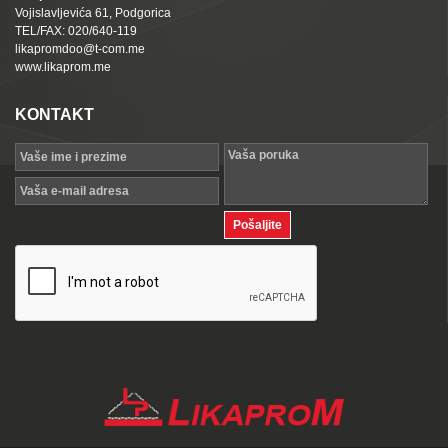
Vojislavljevića 61, Podgorica
TEL/FAX: 020/640-119
likapromdoo@t-com.me
www.likaprom.me
KONTAKT