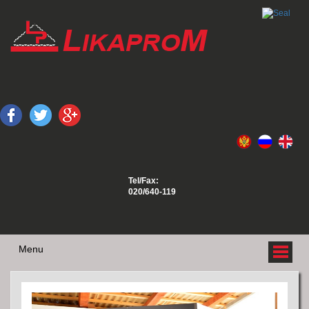
Tel/Fax:
020/640-119
Menu
O NAMA