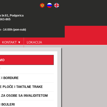
a br.61, Podgorica
/563-865
 - 14:00h (pon-sub)
KONTAKT ▼
LOKACIJA
AMO
T
 I BORDURE
E PLOČE I TAKTILNE TRAKE
ZA OSOBE SA INVALIDITETOM
 BOJLERI