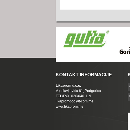
KONTAKT INFORMACIJE
Likaprom d.o.o.
Vojislavljevića 61, Podgorica
TEL/FAX: 020/640-119
likapromdoo@t-com.me
www.likaprom.me