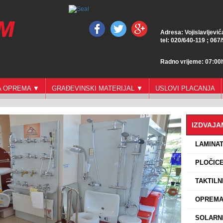
Adresa: Vojislavljević
tel: 020/640-119 ; 067
Radno vrijeme: 07:00h
GA OPREMA ▼
GRAĐEVINSKI MATERIJAL ▼
USLOVI PLACANJA
IZDVAJ
›
LAMINA
›
PLOČICE
›
TAKTILN
›
OPREMA 
›
SOLARNI