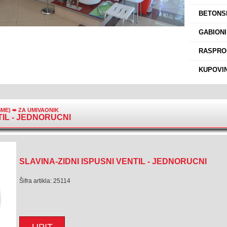
›
BETONSK
›
GABIONI
›
RASPROD
›
KUPOVIN
SME)
➨
ZA UMIVAONIK
TIL - JEDNORUCNI
SLAVINA-ZIDNI ISPUSNI VENTIL - JEDNORUCNI
Šifra artikla: 25114