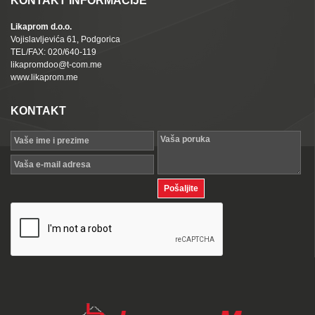
KONTAKT INFORMACIJE
Likaprom d.o.o.
Vojislavljevića 61, Podgorica
TEL/FAX: 020/640-119
likapromdoo@t-com.me
www.likaprom.me
KONTAKT