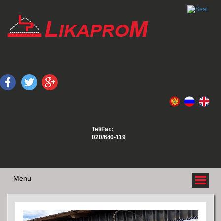
Tel/Fax:
020/640-119
Menu
O NAMA