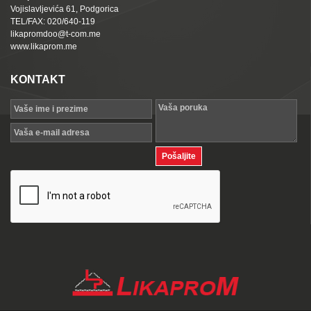
Vojislavljevića 61, Podgorica
TEL/FAX: 020/640-119
likapromdoo@t-com.me
www.likaprom.me
KONTAKT