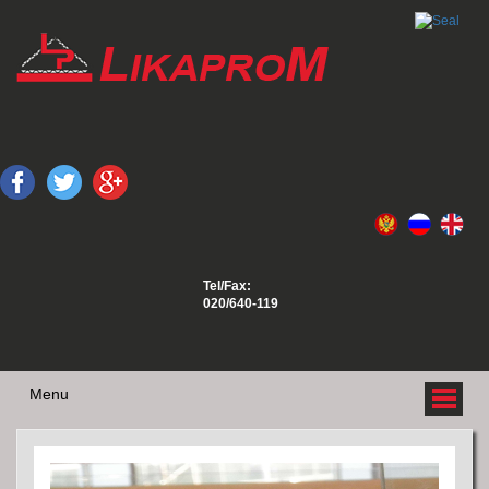
Tel/Fax:
020/640-119
Menu
O NAMA