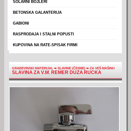
›
SOLARNI BOJLERI
›
BETONSKA GALANTERIJA
›
GABIONI
›
RASPRODAJA I STALNI POPUSTI
›
KUPOVINA NA RATE-SPISAK FIRMI
GRAĐEVINSKI MATERIJAL
➨
SLAVINE (ČESME)
➨
ZA VEŠ MAŠINU
SLAVINA ZA V.M. REMER DUZA RUCKA