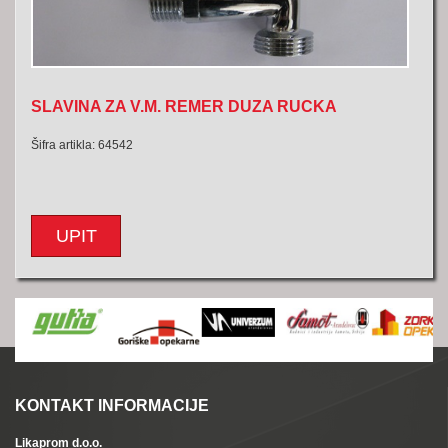
SLAVINA ZA V.M. REMER DUZA RUCKA
Šifra artikla: 64542
UPIT
KONTAKT INFORMACIJE
Likaprom d.o.o.