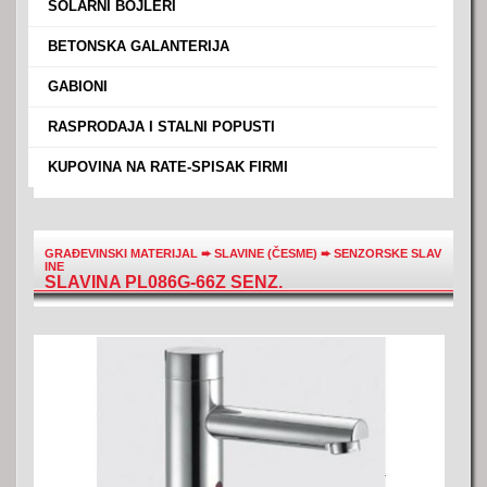
›
SOLARNI BOJLERI
›
BETONSKA GALANTERIJA
›
GABIONI
›
RASPRODAJA I STALNI POPUSTI
›
KUPOVINA NA RATE-SPISAK FIRMI
GRAĐEVINSKI MATERIJAL
➨
SLAVINE (ČESME)
➨
SENZORSKE SLAV
INE
SLAVINA PL086G-66Z SENZ.