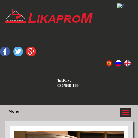
Tel/Fax:
020/640-119
Menu
O NAMA