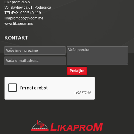
Likaprom d.o.o.
Vojislavljevića 61, Podgorica
TEL/FAX: 020/640-119
likapromdoo@t-com.me
www.likaprom.me
KONTAKT