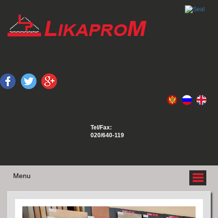
Tel/Fax:
020/640-119
Menu
O NAMA