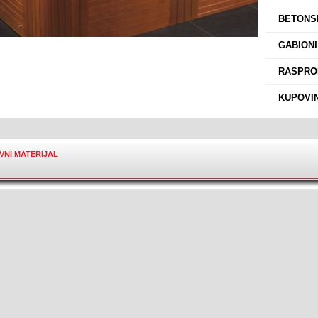
›
BETONSK
›
GABIONI
›
RASPROD
›
KUPOVIN
IVNI MATERIJAL