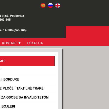
a br.61, Podgorica
/563-865
 - 14:00h (pon-sub)
KONTAKT ▼
LOKACIJA
AMO
T
 I BORDURE
E PLOČE I TAKTILNE TRAKE
ZA OSOBE SA INVALIDITETOM
 BOJLERI