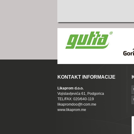
KONTAKT INFORMACIJE
Likaprom d.o.o.
Vojislavljevića 61, Podgorica
TEL/FAX: 020/640-119
likapromdoo@t-com.me
www.likaprom.me