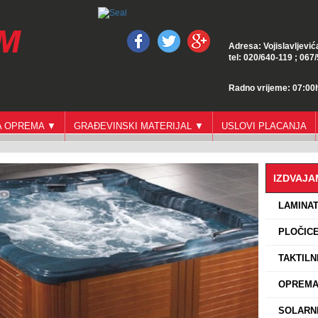
Adresa: Vojislavljević
tel: 020/640-119 ; 067
Radno vrijeme: 07:00h
GA OPREMA ▼
GRAĐEVINSKI MATERIJAL ▼
USLOVI PLACANJA
IZDVAJ
›
LAMINA
›
PLOČICE
›
TAKTILN
›
OPREMA 
›
SOLARNI