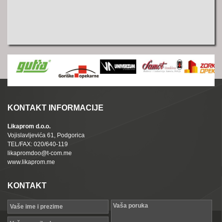
KONTAKT INFORMACIJE
Likaprom d.o.o.
Vojislavljevića 61, Podgorica
TEL/FAX: 020/640-119
likapromdoo@t-com.me
www.likaprom.me
KONTAKT