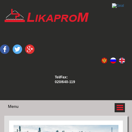
Tel/Fax:
020/640-119
Menu
O NAMA