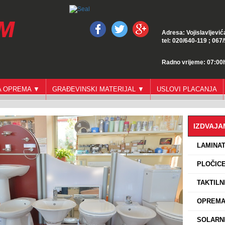
Adresa: Vojislavljević
tel: 020/640-119 ; 067
Radno vrijeme: 07:00h
GA OPREMA ▼
GRAĐEVINSKI MATERIJAL ▼
USLOVI PLACANJA
IZDVAJ
›
LAMINA
›
PLOČICE
›
TAKTILN
›
OPREMA 
›
SOLARNI