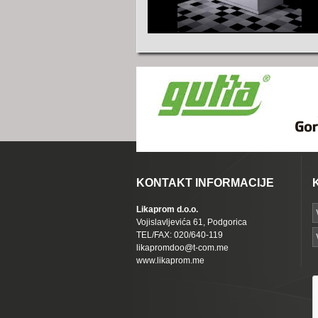
KONTAKT INFORMACIJE
Likaprom d.o.o.
Vojislavljevića 61, Podgorica
TEL/FAX: 020/640-119
likapromdoo@t-com.me
www.likaprom.me