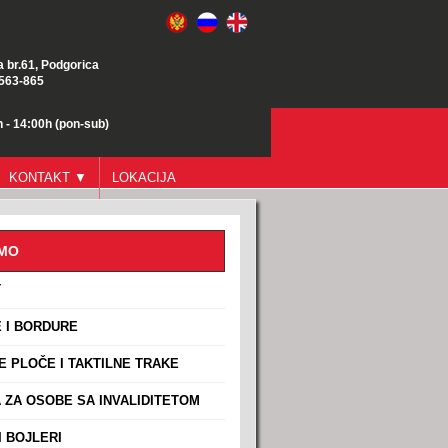
a br.61, Podgorica
/563-865
 - 14:00h (pon-sub)
KONTAKT ▼
LOKACIJA
AMO
T
 I BORDURE
E PLOČE I TAKTILNE TRAKE
ZA OSOBE SA INVALIDITETOM
 BOJLERI