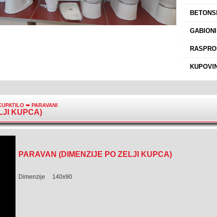
›
BETONSK
›
GABIONI
›
RASPROD
›
KUPOVIN
KUPATILO
➨
PARAVANI
LJI KUPCA)
PARAVAN (DIMENZIJE PO ZELJI KUPCA)
Dimenzije 140x90