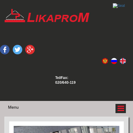
Tel/Fax:
020/640-119
Menu
O NAMA