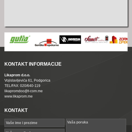
KONTAKT INFORMACIJE
Likaprom d.o.o.
Vojislavljevića 61, Podgorica
TEL/FAX: 020/640-119
likapromdoo@t-com.me
www.likaprom.me
KONTAKT